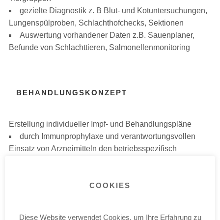
gezielte Diagnostik z. B Blut- und Kotuntersuchungen,
Lungenspülproben, Schlachthofchecks, Sektionen
Auswertung vorhandener Daten z.B. Sauenplaner,
Befunde von Schlachttieren, Salmonellenmonitoring
BEHANDLUNGSKONZEPT
Erstellung individueller Impf- und Behandlungspläne
durch Immunprophylaxe und verantwortungsvollen
Einsatz von Arzneimitteln den betriebsspezifisch
relevanten Infektionen vorbeugen
Jungsauen in den Bestand eingliedern
COOKIES
Erkrankungen frühzeitig und zielgerecht behandeln
die Notwendigkeit von Antibiotikaanwendungen
minimieren
Diese Website verwendet Cookies, um Ihre Erfahrung zu