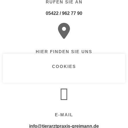
RUFEN SIE AN
05422 / 962 77 90
HIER FINDEN SIE UNS
Johann-Uttinger-Str.20
49324 Melle
COOKIES
Diese Website verwendet Cookies, um Ihre Erfahrung zu
verbessern. Wir gehen davon aus, dass Sie damit
einverstanden sind, aber Sie können dies deaktivieren, wenn
E-MAIL
Sie möchten.
Datenschutz
Akzeptieren
Ablehnen
info@tierarztpraxis-greimann.de